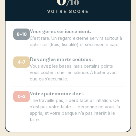
0
/10
VOTRE SCORE
Vous gérez sérieusement.
8–10
C’est rare. Un regard externe servira surtout à
optimiser (frais, fiscalité) et sécuriser le cap.
Des angles morts coûteux.
4–7
Vous avez les bases, mais certains points
vous coûtent cher en silence. À traiter avant
que ça s’accumule.
Votre patrimoine dort.
0–3
Il ne travaille pas, il perd face à l’inflation. Ce
n’est pas votre faute — personne ne vous l’a
appris, et votre banque n’a pas intérêt à le
faire.